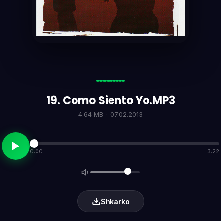
19. Como Siento Yo.MP3
4.64 MB
·
07.02.2013
0:00
3:22
Shkarko