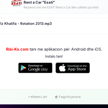
Rent a Car "Esati"
Rezervo sot me ESATI Rent a Car dhe udhëto pa limit.
iz Khalifa - Rotation 2013.mp3
Risi-Ks.com
tani me aplikacion për Android dhe iOS.
Instalo tani!
Kthehu Lart
🏠 Faqja Kryesore