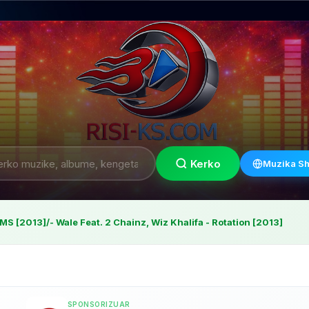
Kerko
Muzika Sh
S [2013]/- Wale Feat. 2 Chainz, Wiz Khalifa - Rotation [2013]
SPONSORIZUAR