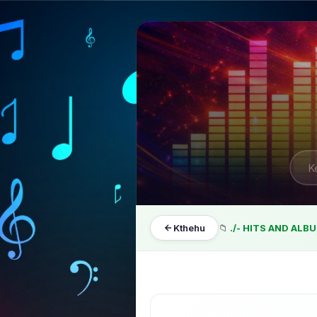
Kthehu
📁
./- HITS AND ALBUM