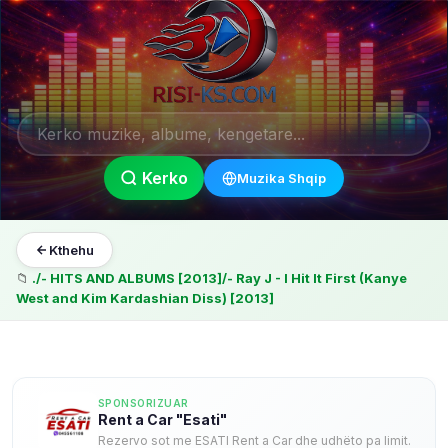
Kerko
Muzika Shqip
Kthehu
📁
./- HITS AND ALBUMS [2013]/- Ray J - I Hit It First (Kanye
West and Kim Kardashian Diss) [2013]
SPONSORIZUAR
Rent a Car "Esati"
Rezervo sot me ESATI Rent a Car dhe udhëto pa limit.