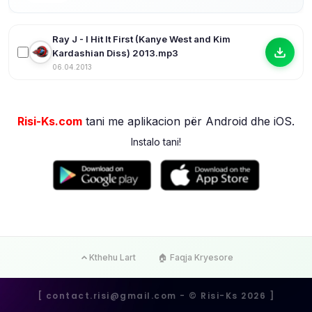
Ray J - I Hit It First (Kanye West and Kim
Kardashian Diss) 2013.mp3
06.04.2013
Risi-Ks.com
tani me aplikacion për Android dhe iOS.
Instalo tani!
Kthehu Lart
🏠 Faqja Kryesore
[
contact.risi@gmail.com
- ©️ Risi-Ks 2026 ]