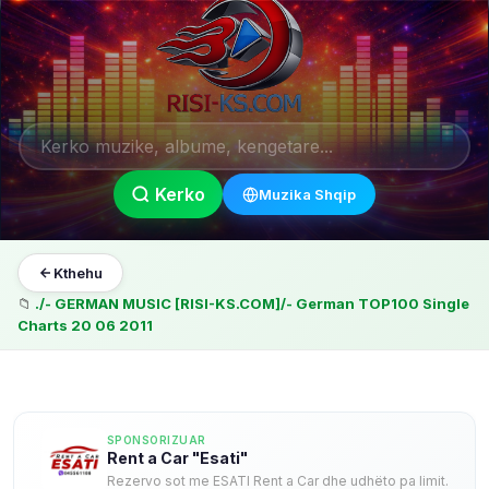
Kerko
Muzika Shqip
Kthehu
📁
./- GERMAN MUSIC [RISI-KS.COM]/- German TOP100 Single
Charts 20 06 2011
SPONSORIZUAR
Rent a Car "Esati"
Rezervo sot me ESATI Rent a Car dhe udhëto pa limit.