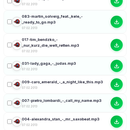
07.02.2013
083-martin_solveig_feat._kele_-
_ready_to_go.mp3
07.02.2013
017-tim_bendzko_-
_nur_kurz_die_welt_retten.mp3
07.02.2013
031-lady_gaga_-_judas.mp3
07.02.2013
009-caro_emerald_-_a_night_like_this.mp3
07.02.2013
007-pietro_lombardi_-_call_my_name.mp3
07.02.2013
004-alexandra_stan_-_mr._saxobeat.mp3
07.02.2013