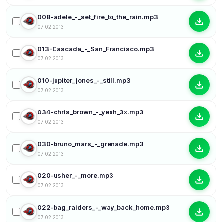
008-adele_-_set_fire_to_the_rain.mp3
07.02.2013
013-Cascada_-_San_Francisco.mp3
07.02.2013
010-jupiter_jones_-_still.mp3
07.02.2013
034-chris_brown_-_yeah_3x.mp3
07.02.2013
030-bruno_mars_-_grenade.mp3
07.02.2013
020-usher_-_more.mp3
07.02.2013
022-bag_raiders_-_way_back_home.mp3
07.02.2013