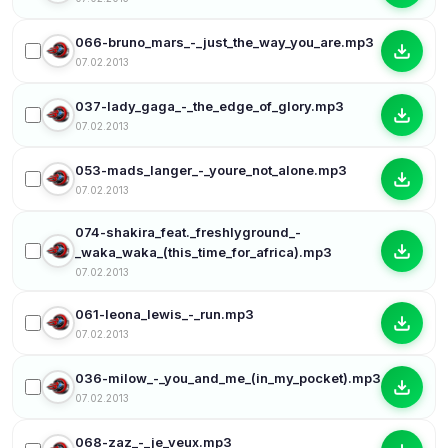
066-bruno_mars_-_just_the_way_you_are.mp3
07.02.2013
037-lady_gaga_-_the_edge_of_glory.mp3
07.02.2013
053-mads_langer_-_youre_not_alone.mp3
07.02.2013
074-shakira_feat._freshlyground_-
_waka_waka_(this_time_for_africa).mp3
07.02.2013
061-leona_lewis_-_run.mp3
07.02.2013
036-milow_-_you_and_me_(in_my_pocket).mp3
07.02.2013
068-zaz_-_je_veux.mp3