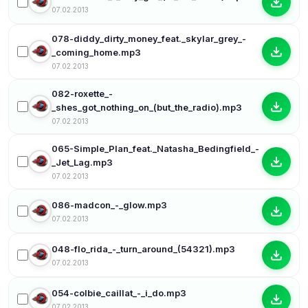
07.02.2013
078-diddy_dirty_money_feat._skylar_grey_-
_coming_home.mp3
07.02.2013
082-roxette_-
_shes_got_nothing_on_(but_the_radio).mp3
07.02.2013
065-Simple_Plan_feat._Natasha_Bedingfield_-
_Jet_Lag.mp3
07.02.2013
086-madcon_-_glow.mp3
07.02.2013
048-flo_rida_-_turn_around_(54321).mp3
07.02.2013
054-colbie_caillat_-_i_do.mp3
07.02.2013