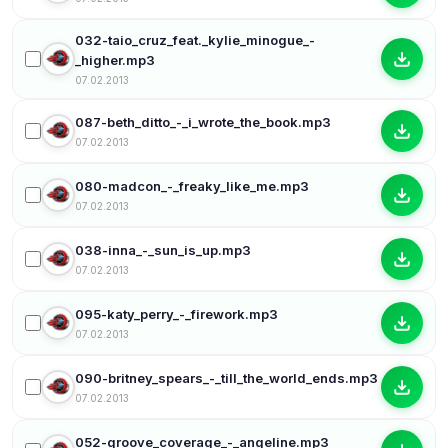
032-taio_cruz_feat._kylie_minogue_-
_higher.mp3
07.02.2013
087-beth_ditto_-_i_wrote_the_book.mp3
07.02.2013
080-madcon_-_freaky_like_me.mp3
07.02.2013
038-inna_-_sun_is_up.mp3
07.02.2013
095-katy_perry_-_firework.mp3
07.02.2013
090-britney_spears_-_till_the_world_ends.mp3
07.02.2013
052-groove_coverage_-_angeline.mp3