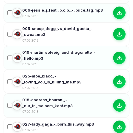
006-jessie_j_feat._b.o.b._-_price_tag.mp3
07.02.2013
005-snoop_dogg_vs_david_guetta_-
_sweat.mp3
07.02.2013
019-martin_solveig_and_dragonette_-
_hello.mp3
07.02.2013
025-aloe_blacc_-
_loving_you_is_killing_me.mp3
07.02.2013
018-andreas_bourani_-
_nur_in_meinem_kopf.mp3
07.02.2013
027-lady_gaga_-_born_this_way.mp3
07.02.2013