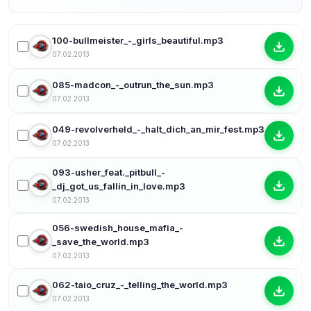
100-bullmeister_-_girls_beautiful.mp3
07.02.2013
085-madcon_-_outrun_the_sun.mp3
07.02.2013
049-revolverheld_-_halt_dich_an_mir_fest.mp3
07.02.2013
093-usher_feat._pitbull_-
_dj_got_us_fallin_in_love.mp3
07.02.2013
056-swedish_house_mafia_-
_save_the_world.mp3
07.02.2013
062-taio_cruz_-_telling_the_world.mp3
07.02.2013