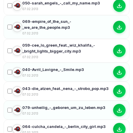
050-sarah_engels_-_call_my_name.mp3
07.02.2013
069-empire_of_the_sun_-
_we_are_the_people.mp3
07.02.2013
059-cee_lo_green_feat._wiz_khalifa_-
_bright_lights_bigger_city.mp3
07.02.2013
040-Avril_Lavigne_-_Smile.mp3
07.02.2013
043-die_atzen_feat._nena_-_strobo_pop.mp3
07.02.2013
079-unheilig_-_geboren_um_zu_leben.mp3
07.02.2013
064-culcha_candela_-_berlin_city_girl.mp3
07.02.2013