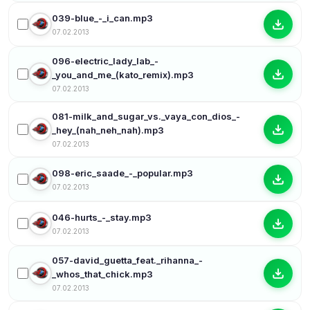
039-blue_-_i_can.mp3
07.02.2013
096-electric_lady_lab_-
_you_and_me_(kato_remix).mp3
07.02.2013
081-milk_and_sugar_vs._vaya_con_dios_-
_hey_(nah_neh_nah).mp3
07.02.2013
098-eric_saade_-_popular.mp3
07.02.2013
046-hurts_-_stay.mp3
07.02.2013
057-david_guetta_feat._rihanna_-
_whos_that_chick.mp3
07.02.2013