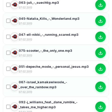
063-juli_-_suechtig.mp3
07.02.2013
045-Natalia_Kills_-_Wonderland.mp3
07.02.2013
047-ell-nikki_-_running_scared.mp3
07.02.2013
075-scooter_-_the_only_one.mp3
07.02.2013
051-depeche_mode_-_personal_jesus.mp3
07.02.2013
067-israel_kamakawiwoole_-
_over_the_rainbow.mp3
07.02.2013
092-j_williams_feat._dane_rumble_-
_takes_me_higher.mp3