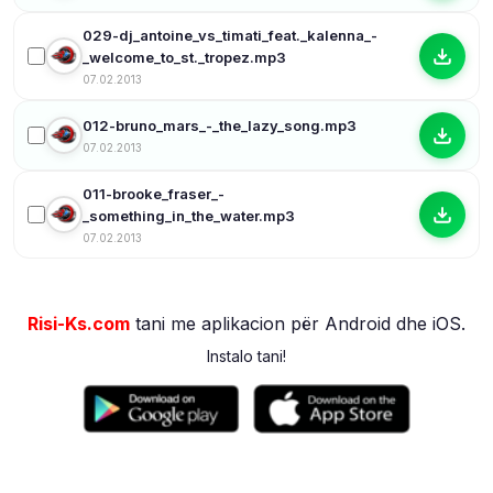
029-dj_antoine_vs_timati_feat._kalenna_-
_welcome_to_st._tropez.mp3
07.02.2013
012-bruno_mars_-_the_lazy_song.mp3
07.02.2013
011-brooke_fraser_-
_something_in_the_water.mp3
07.02.2013
Risi-Ks.com
tani me aplikacion për Android dhe iOS.
Instalo tani!