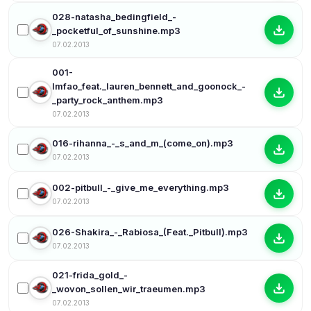
028-natasha_bedingfield_-
_pocketful_of_sunshine.mp3
07.02.2013
001-
lmfao_feat._lauren_bennett_and_goonock_-
_party_rock_anthem.mp3
07.02.2013
016-rihanna_-_s_and_m_(come_on).mp3
07.02.2013
002-pitbull_-_give_me_everything.mp3
07.02.2013
026-Shakira_-_Rabiosa_(Feat._Pitbull).mp3
07.02.2013
021-frida_gold_-
_wovon_sollen_wir_traeumen.mp3
07.02.2013