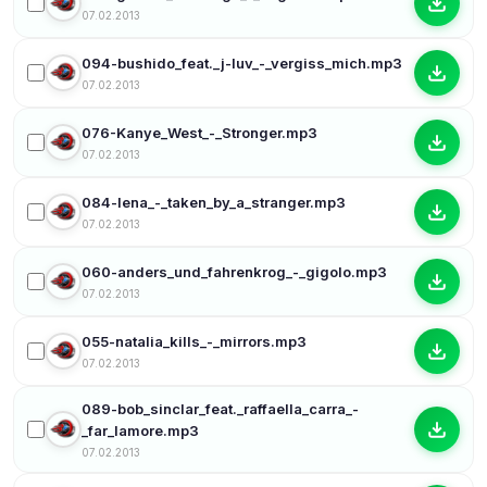
07.02.2013
094-bushido_feat._j-luv_-_vergiss_mich.mp3
07.02.2013
076-Kanye_West_-_Stronger.mp3
07.02.2013
084-lena_-_taken_by_a_stranger.mp3
07.02.2013
060-anders_und_fahrenkrog_-_gigolo.mp3
07.02.2013
055-natalia_kills_-_mirrors.mp3
07.02.2013
089-bob_sinclar_feat._raffaella_carra_-
_far_lamore.mp3
07.02.2013