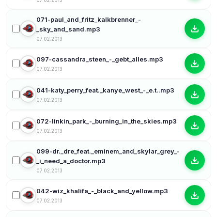
07.02.2013
071-paul_and_fritz_kalkbrenner_-
_sky_and_sand.mp3
07.02.2013
097-cassandra_steen_-_gebt_alles.mp3
07.02.2013
041-katy_perry_feat._kanye_west_-_e.t..mp3
07.02.2013
072-linkin_park_-_burning_in_the_skies.mp3
07.02.2013
099-dr._dre_feat._eminem_and_skylar_grey_-
_i_need_a_doctor.mp3
07.02.2013
042-wiz_khalifa_-_black_and_yellow.mp3
07.02.2013