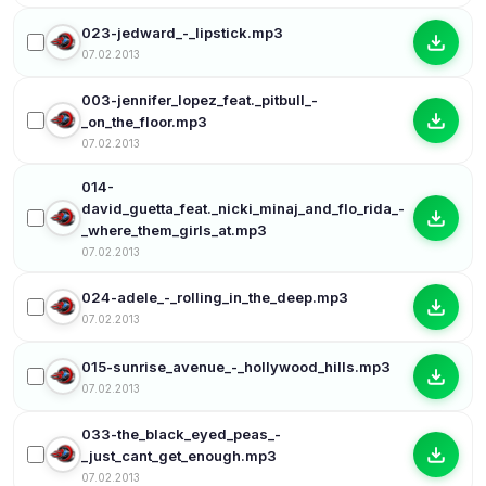
023-jedward_-_lipstick.mp3
07.02.2013
003-jennifer_lopez_feat._pitbull_-
_on_the_floor.mp3
07.02.2013
014-
david_guetta_feat._nicki_minaj_and_flo_rida_-
_where_them_girls_at.mp3
07.02.2013
024-adele_-_rolling_in_the_deep.mp3
07.02.2013
015-sunrise_avenue_-_hollywood_hills.mp3
07.02.2013
033-the_black_eyed_peas_-
_just_cant_get_enough.mp3
07.02.2013