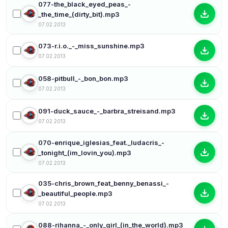
077-the_black_eyed_peas_-
_the_time_(dirty_bit).mp3
07.02.2013
073-r.i.o._-_miss_sunshine.mp3
07.02.2013
058-pitbull_-_bon_bon.mp3
07.02.2013
091-duck_sauce_-_barbra_streisand.mp3
07.02.2013
070-enrique_iglesias_feat._ludacris_-
_tonight_(im_lovin_you).mp3
07.02.2013
035-chris_brown_feat_benny_benassi_-
_beautiful_people.mp3
07.02.2013
088-rihanna_-_only_girl_(in_the_world).mp3